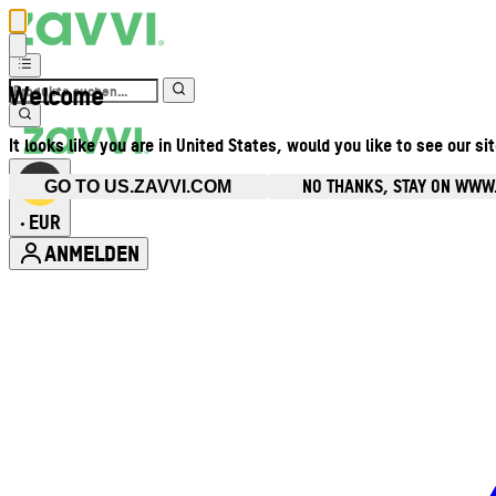
Welcome
It looks like you are in United States, would you like to see our si
NO THANKS, STAY ON WWW
GO TO US.ZAVVI.COM
EUR
•
ANMELDEN