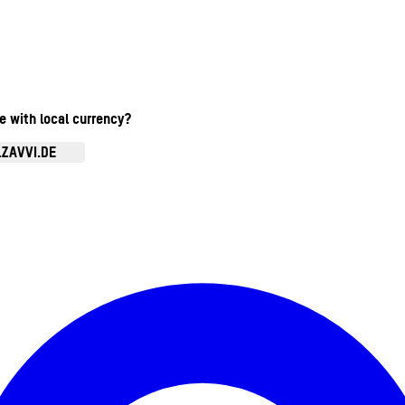
te with local currency?
.ZAVVI.DE
Kontomenü aufrufen