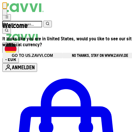
Welcome
It looks like you are in United States, would you like to see our si
with local currency?
NO THANKS, STAY ON WWW.ZAVVI.DE
GO TO US.ZAVVI.COM
EUR
•
ANMELDEN
Kontomenü aufrufen