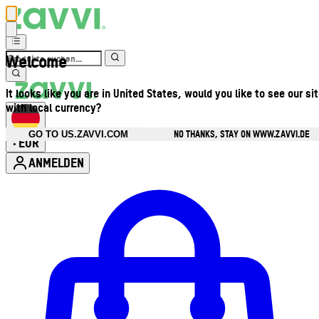
Welcome
It looks like you are in United States, would you like to see our si
with local currency?
NO THANKS, STAY ON WWW.ZAVVI.DE
GO TO US.ZAVVI.COM
EUR
•
ANMELDEN
Kontomenü aufrufen