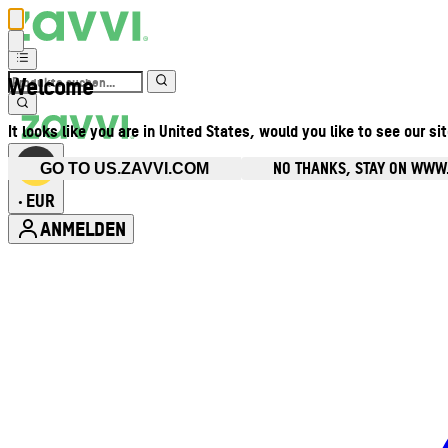
Welcome
It looks like you are in United States, would you like to see our si
NO THANKS, STAY ON WWW
GO TO US.ZAVVI.COM
EUR
•
ANMELDEN