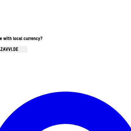
te with local currency?
.ZAVVI.DE
Kontomenü aufrufen