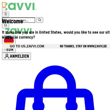
Welcome
It looks like you are in United States, would you like to see our si
with local currency?
NO THANKS, STAY ON WWW.ZAVVI.DE
GO TO US.ZAVVI.COM
EUR
•
ANMELDEN
Kontomenü aufrufen