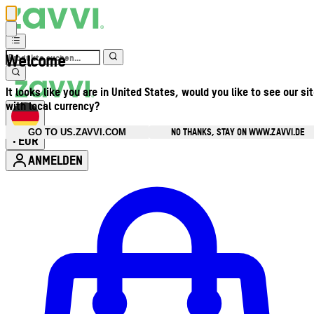
Welcome
It looks like you are in United States, would you like to see our si
with local currency?
NO THANKS, STAY ON WWW.ZAVVI.DE
GO TO US.ZAVVI.COM
EUR
•
ANMELDEN
Kontomenü aufrufen