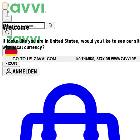
Welcome
It looks like you are in United States, would you like to see our si
with local currency?
NO THANKS, STAY ON WWW.ZAVVI.DE
GO TO US.ZAVVI.COM
EUR
•
ANMELDEN
Kontomenü aufrufen