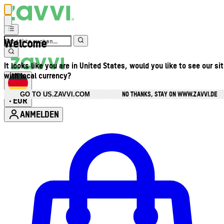
Welcome
It looks like you are in United States, would you like to see our si
with local currency?
NO THANKS, STAY ON WWW.ZAVVI.DE
GO TO US.ZAVVI.COM
EUR
•
ANMELDEN
Kontomenü aufrufen