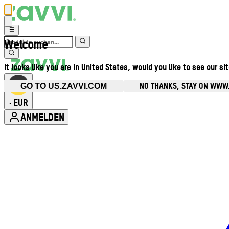
Welcome
It looks like you are in United States, would you like to see our si
NO THANKS, STAY ON WWW
GO TO US.ZAVVI.COM
EUR
•
ANMELDEN