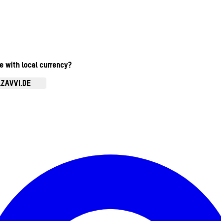
te with local currency?
.ZAVVI.DE
Kontomenü aufrufen