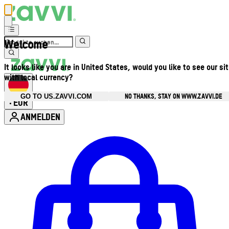
Welcome
It looks like you are in United States, would you like to see our si
with local currency?
NO THANKS, STAY ON WWW.ZAVVI.DE
GO TO US.ZAVVI.COM
EUR
•
ANMELDEN
Kontomenü aufrufen