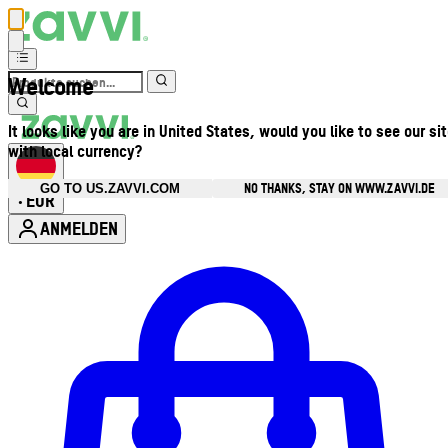
Welcome
It looks like you are in United States, would you like to see our si
with local currency?
NO THANKS, STAY ON WWW.ZAVVI.DE
GO TO US.ZAVVI.COM
EUR
•
ANMELDEN
Kontomenü aufrufen