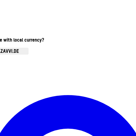
te with local currency?
.ZAVVI.DE
Kontomenü aufrufen