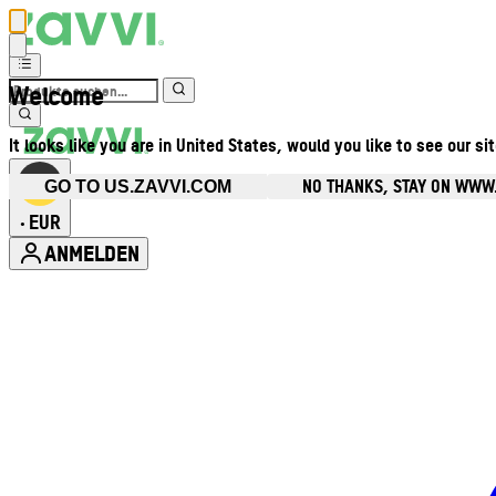
Welcome
It looks like you are in United States, would you like to see our si
NO THANKS, STAY ON WWW
GO TO US.ZAVVI.COM
EUR
•
ANMELDEN