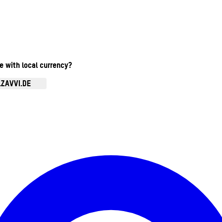
te with local currency?
.ZAVVI.DE
Kontomenü aufrufen