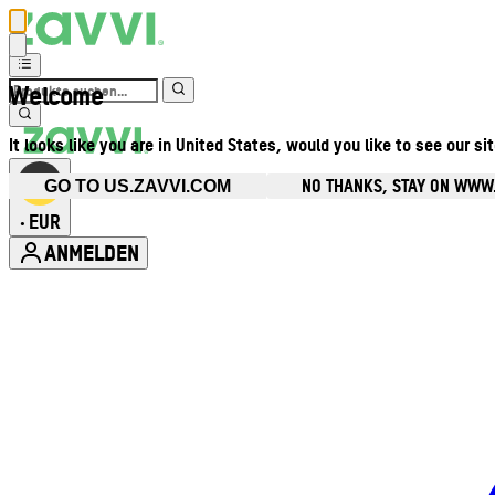
Welcome
It looks like you are in United States, would you like to see our si
NO THANKS, STAY ON WWW
GO TO US.ZAVVI.COM
EUR
•
ANMELDEN