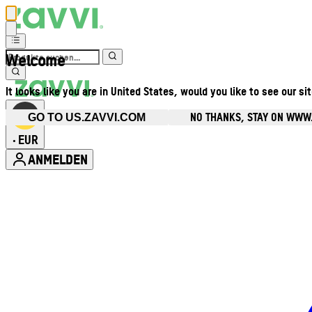
Welcome
It looks like you are in United States, would you like to see our si
NO THANKS, STAY ON WWW
GO TO US.ZAVVI.COM
EUR
•
ANMELDEN