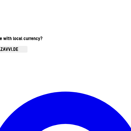
te with local currency?
.ZAVVI.DE
Kontomenü aufrufen