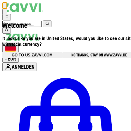
Welcome
It looks like you are in United States, would you like to see our si
with local currency?
NO THANKS, STAY ON WWW.ZAVVI.DE
GO TO US.ZAVVI.COM
EUR
•
ANMELDEN
Kontomenü aufrufen