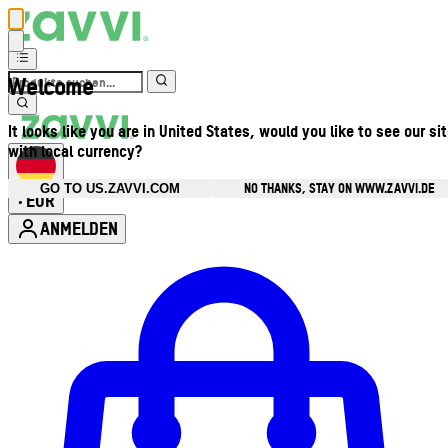
Welcome
It looks like you are in United States, would you like to see our si
with local currency?
NO THANKS, STAY ON WWW.ZAVVI.DE
GO TO US.ZAVVI.COM
EUR
•
ANMELDEN
Kontomenü aufrufen