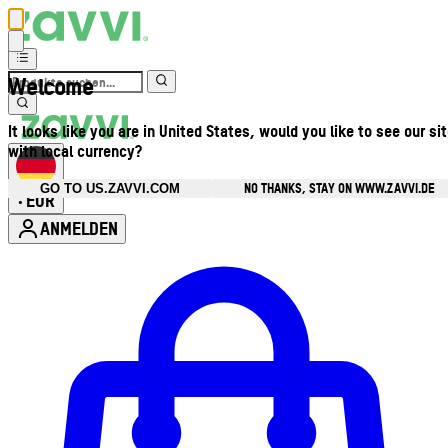
Welcome
It looks like you are in United States, would you like to see our si
with local currency?
NO THANKS, STAY ON WWW.ZAVVI.DE
GO TO US.ZAVVI.COM
EUR
•
ANMELDEN
Kontomenü aufrufen