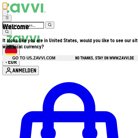
Welcome
It looks like you are in United States, would you like to see our si
with local currency?
NO THANKS, STAY ON WWW.ZAVVI.DE
GO TO US.ZAVVI.COM
EUR
•
ANMELDEN
Kontomenü aufrufen