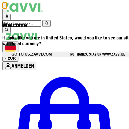
Welcome
It looks like you are in United States, would you like to see our si
with local currency?
NO THANKS, STAY ON WWW.ZAVVI.DE
GO TO US.ZAVVI.COM
EUR
•
ANMELDEN
Kontomenü aufrufen