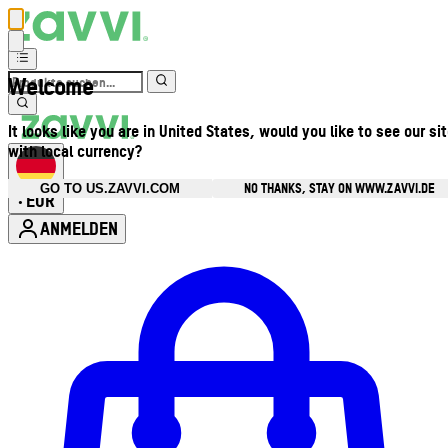
Welcome
It looks like you are in United States, would you like to see our si
with local currency?
NO THANKS, STAY ON WWW.ZAVVI.DE
GO TO US.ZAVVI.COM
EUR
•
ANMELDEN
Kontomenü aufrufen