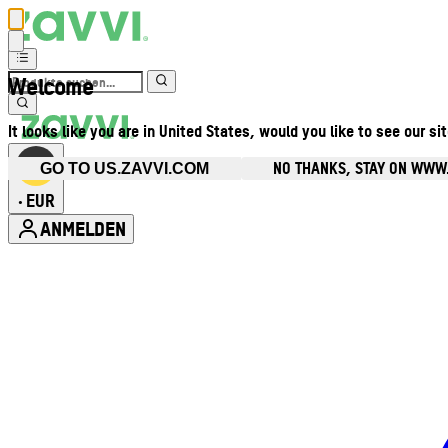
Welcome
It looks like you are in United States, would you like to see our si
NO THANKS, STAY ON WWW
GO TO US.ZAVVI.COM
EUR
•
ANMELDEN