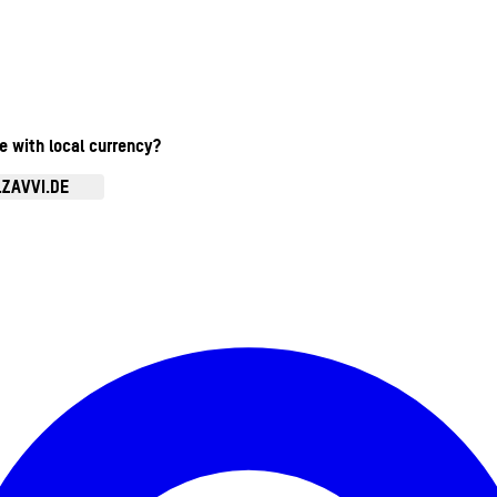
te with local currency?
.ZAVVI.DE
Kontomenü aufrufen