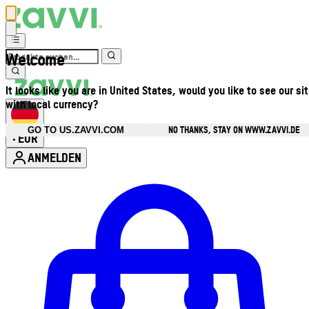
Welcome
It looks like you are in United States, would you like to see our si
with local currency?
NO THANKS, STAY ON WWW.ZAVVI.DE
GO TO US.ZAVVI.COM
EUR
•
ANMELDEN
Kontomenü aufrufen