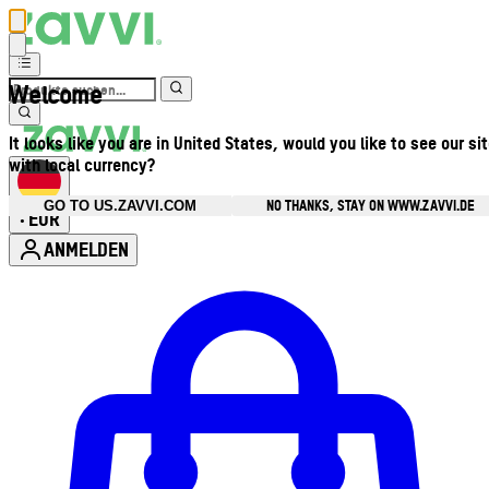
Welcome
It looks like you are in United States, would you like to see our si
with local currency?
NO THANKS, STAY ON WWW.ZAVVI.DE
GO TO US.ZAVVI.COM
EUR
•
ANMELDEN
Kontomenü aufrufen