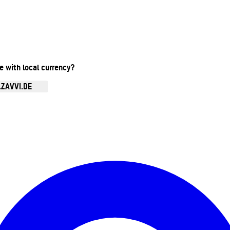
te with local currency?
.ZAVVI.DE
Kontomenü aufrufen