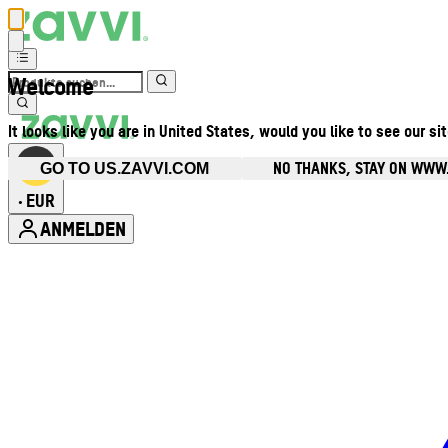
Welcome
It looks like you are in United States, would you like to see our si
NO THANKS, STAY ON WWW
GO TO US.ZAVVI.COM
EUR
•
ANMELDEN