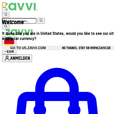
Welcome
It looks like you are in United States, would you like to see our si
with local currency?
NO THANKS, STAY ON WWW.ZAVVI.DE
GO TO US.ZAVVI.COM
EUR
•
ANMELDEN
Kontomenü aufrufen