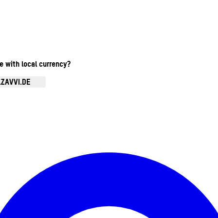
te with local currency?
.ZAVVI.DE
Kontomenü aufrufen