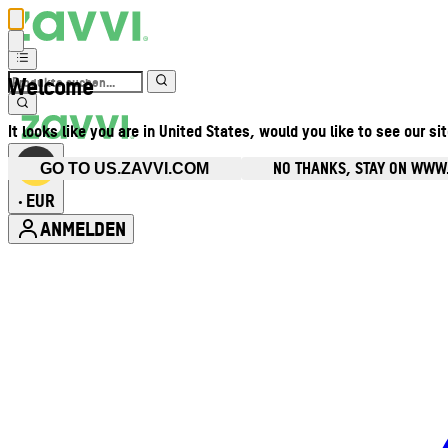
Welcome
It looks like you are in United States, would you like to see our si
NO THANKS, STAY ON WWW
GO TO US.ZAVVI.COM
EUR
•
ANMELDEN