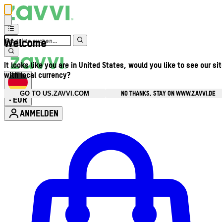
Welcome
It looks like you are in United States, would you like to see our si
with local currency?
NO THANKS, STAY ON WWW.ZAVVI.DE
GO TO US.ZAVVI.COM
EUR
•
ANMELDEN
Kontomenü aufrufen