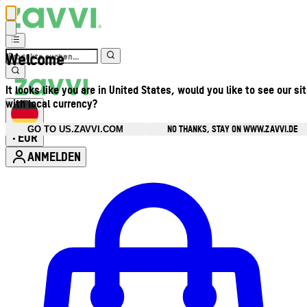
Welcome
It looks like you are in United States, would you like to see our si
with local currency?
NO THANKS, STAY ON WWW.ZAVVI.DE
GO TO US.ZAVVI.COM
EUR
•
ANMELDEN
Kontomenü aufrufen