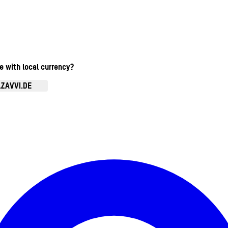
te with local currency?
.ZAVVI.DE
Kontomenü aufrufen