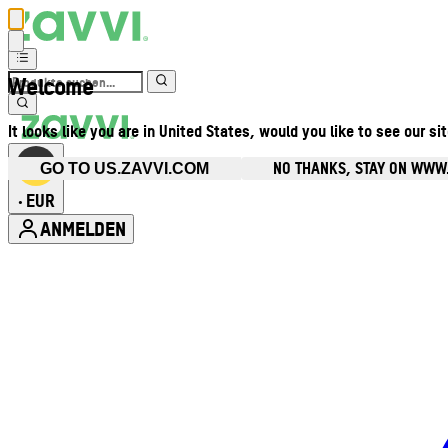
Welcome
It looks like you are in United States, would you like to see our si
NO THANKS, STAY ON WWW
GO TO US.ZAVVI.COM
EUR
•
ANMELDEN