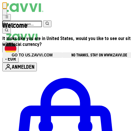
Welcome
It looks like you are in United States, would you like to see our si
with local currency?
NO THANKS, STAY ON WWW.ZAVVI.DE
GO TO US.ZAVVI.COM
EUR
•
ANMELDEN
Kontomenü aufrufen