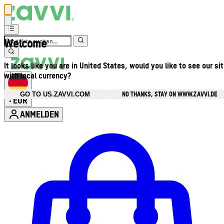
Welcome
It looks like you are in United States, would you like to see our si
with local currency?
NO THANKS, STAY ON WWW.ZAVVI.DE
GO TO US.ZAVVI.COM
EUR
•
ANMELDEN
Kontomenü aufrufen