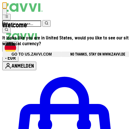
Welcome
It looks like you are in United States, would you like to see our si
with local currency?
NO THANKS, STAY ON WWW.ZAVVI.DE
GO TO US.ZAVVI.COM
EUR
•
ANMELDEN
Kontomenü aufrufen