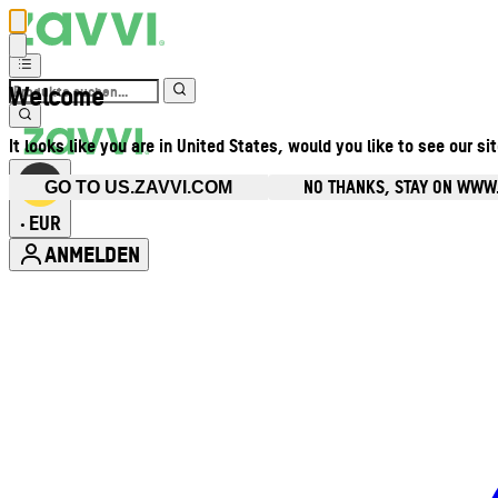
Welcome
It looks like you are in United States, would you like to see our si
NO THANKS, STAY ON WWW
GO TO US.ZAVVI.COM
EUR
•
ANMELDEN