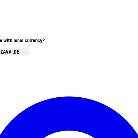
te with local currency?
.ZAVVI.DE
Kontomenü aufrufen