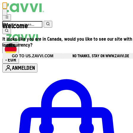
Welcome
It looks like you are in Canada, would you like to see our site with
local currency?
NO THANKS, STAY ON WWW.ZAVVI.DE
GO TO US.ZAVVI.COM
EUR
•
ANMELDEN
Kontomenü aufrufen