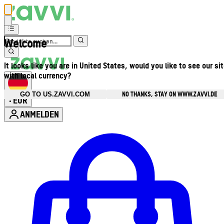
Welcome
It looks like you are in United States, would you like to see our si
with local currency?
NO THANKS, STAY ON WWW.ZAVVI.DE
GO TO US.ZAVVI.COM
EUR
•
ANMELDEN
Kontomenü aufrufen