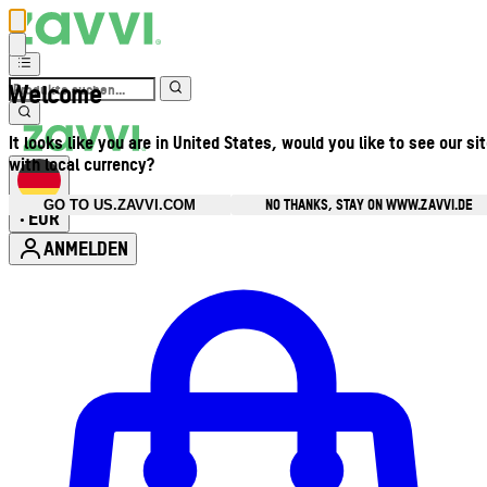
Welcome
It looks like you are in United States, would you like to see our si
with local currency?
NO THANKS, STAY ON WWW.ZAVVI.DE
GO TO US.ZAVVI.COM
EUR
•
ANMELDEN
Kontomenü aufrufen