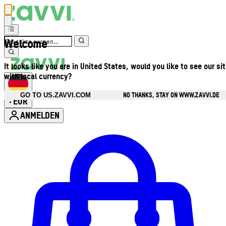
Welcome
It looks like you are in United States, would you like to see our si
with local currency?
NO THANKS, STAY ON WWW.ZAVVI.DE
GO TO US.ZAVVI.COM
EUR
•
ANMELDEN
Kontomenü aufrufen