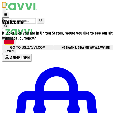
Welcome
It looks like you are in United States, would you like to see our si
with local currency?
NO THANKS, STAY ON WWW.ZAVVI.DE
GO TO US.ZAVVI.COM
EUR
•
ANMELDEN
Kontomenü aufrufen