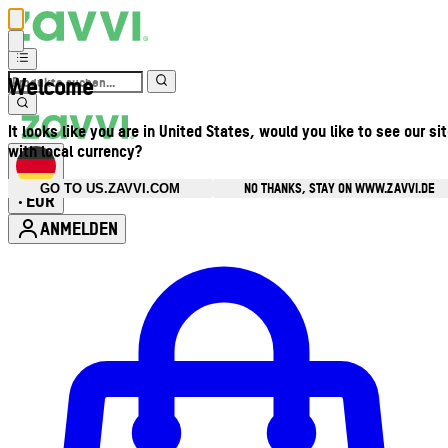
Welcome
It looks like you are in United States, would you like to see our si
with local currency?
NO THANKS, STAY ON WWW.ZAVVI.DE
GO TO US.ZAVVI.COM
EUR
•
ANMELDEN
Kontomenü aufrufen