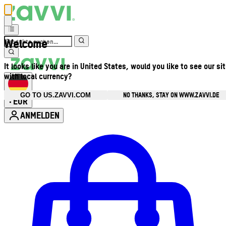
Welcome
It looks like you are in United States, would you like to see our si
with local currency?
NO THANKS, STAY ON WWW.ZAVVI.DE
GO TO US.ZAVVI.COM
EUR
•
ANMELDEN
Kontomenü aufrufen