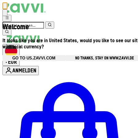
Welcome
It looks like you are in United States, would you like to see our si
with local currency?
NO THANKS, STAY ON WWW.ZAVVI.DE
GO TO US.ZAVVI.COM
EUR
•
ANMELDEN
Kontomenü aufrufen