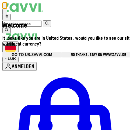
Welcome
It looks like you are in United States, would you like to see our si
with local currency?
NO THANKS, STAY ON WWW.ZAVVI.DE
GO TO US.ZAVVI.COM
EUR
•
ANMELDEN
Kontomenü aufrufen