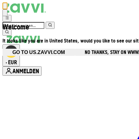
Welcome
It looks like you are in United States, would you like to see our si
NO THANKS, STAY ON WWW
GO TO US.ZAVVI.COM
EUR
•
ANMELDEN