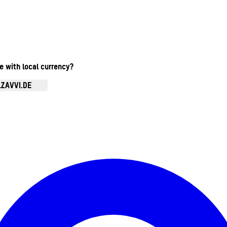
te with local currency?
.ZAVVI.DE
Kontomenü aufrufen