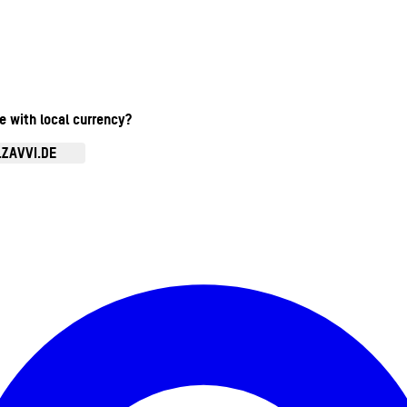
te with local currency?
.ZAVVI.DE
Kontomenü aufrufen