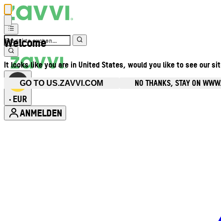
Welcome
It looks like you are in United States, would you like to see our si
NO THANKS, STAY ON WWW
GO TO US.ZAVVI.COM
EUR
•
ANMELDEN