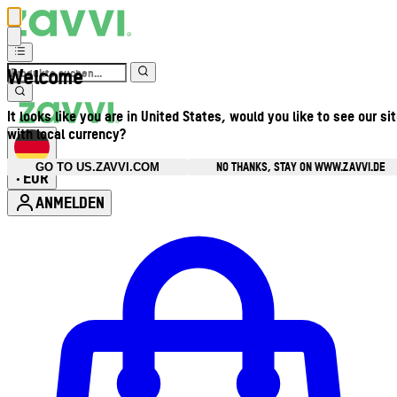
Welcome
It looks like you are in United States, would you like to see our si
with local currency?
NO THANKS, STAY ON WWW.ZAVVI.DE
GO TO US.ZAVVI.COM
EUR
•
ANMELDEN
Kontomenü aufrufen