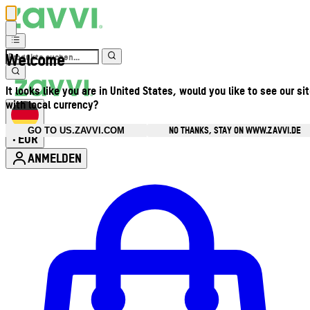
Welcome
It looks like you are in United States, would you like to see our si
with local currency?
NO THANKS, STAY ON WWW.ZAVVI.DE
GO TO US.ZAVVI.COM
EUR
•
ANMELDEN
Kontomenü aufrufen