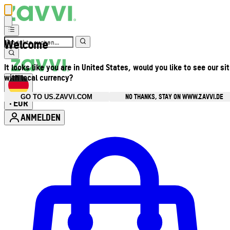
Welcome
It looks like you are in United States, would you like to see our si
with local currency?
NO THANKS, STAY ON WWW.ZAVVI.DE
GO TO US.ZAVVI.COM
EUR
•
ANMELDEN
Kontomenü aufrufen