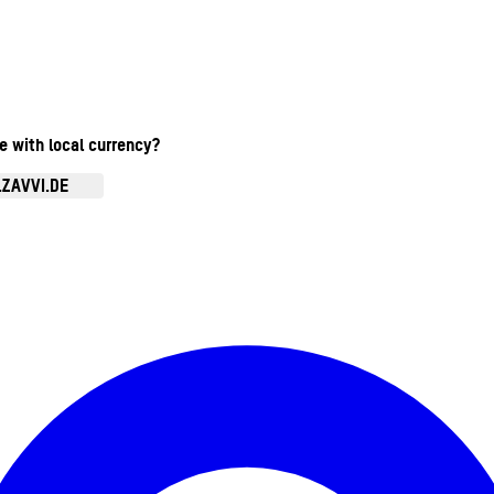
te with local currency?
.ZAVVI.DE
Kontomenü aufrufen