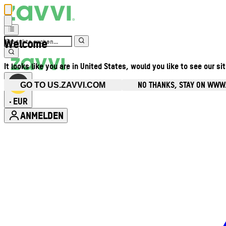
Welcome
It looks like you are in United States, would you like to see our si
NO THANKS, STAY ON WWW
GO TO US.ZAVVI.COM
EUR
•
ANMELDEN