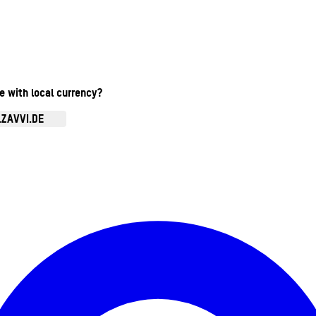
te with local currency?
.ZAVVI.DE
Kontomenü aufrufen