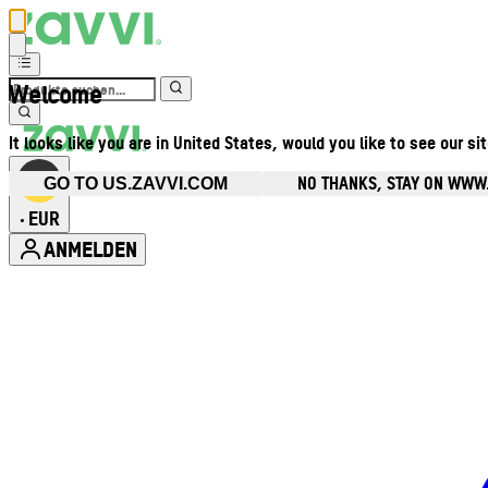
Welcome
It looks like you are in United States, would you like to see our si
NO THANKS, STAY ON WWW
GO TO US.ZAVVI.COM
EUR
•
ANMELDEN