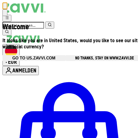
Welcome
It looks like you are in United States, would you like to see our si
with local currency?
NO THANKS, STAY ON WWW.ZAVVI.DE
GO TO US.ZAVVI.COM
EUR
•
ANMELDEN
Kontomenü aufrufen